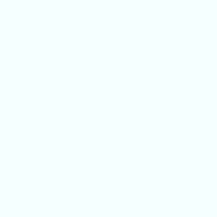
"Dutch Synergy werkt snel en is zeer creat
professionele werkwijze. Ze begrijpen ech
met je marketingstrategie."