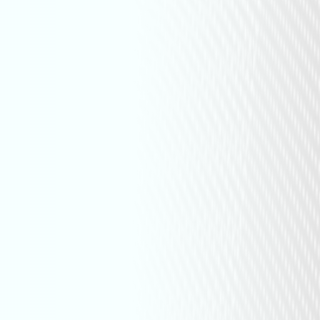
ief, met een vriendelijke en 
t wat je wilt bereiken en overbrengen 