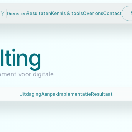
Diensten
Resultaten
Kennis & tools
Over ons
Contact
ting
ment voor digitale 
Uitdaging
Aanpak
Implementatie
Resultaat