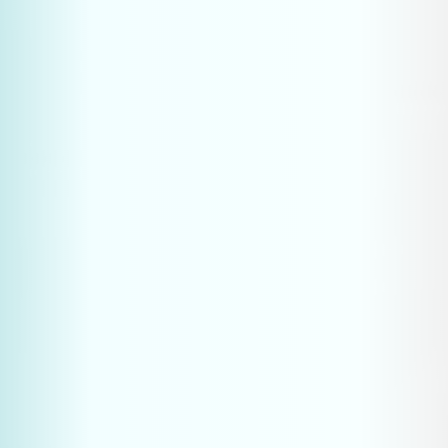
Zet de eerste stap naar een 
sterkere marktpositie. Met 
bewezen digitale oplossingen 
helpen we maakbedrijven en 
industriële ondernemingen aan 
gekwalificeerde leads in 
competitieve markten.
Plan een strategiegesprek