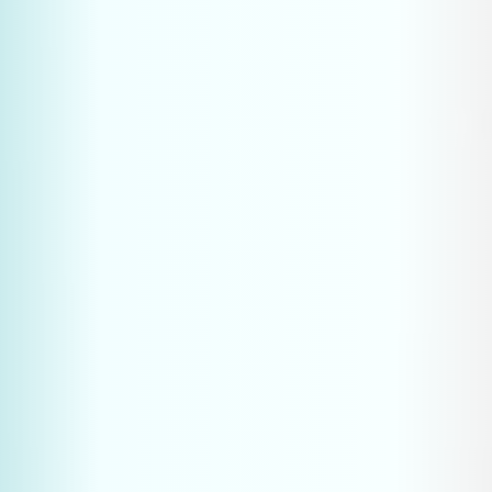
jouw niche
Internationale leads te genereren zonder dure 
beurzen of salesteams
Een concurrentievoordeel op te bouwen dat 
moeilijk te kopiëren is
Klaar te zijn voor de toekomst van B2B-marketing
Hoe weet ik of mijn industriële 
website zichtbaar is in ChatGPT?
Wat is het verschil tussen SEO, AEO 
en GEO?
Welke content helpt AI om mijn merk 
te citeren?