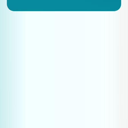
Monitor welke vragen klanten stellen 
en creëer daarover content
Test regelmatig of je bedrijf verschijnt 
in AI-antwoorden
Bouw systematisch je expertise-
content uit