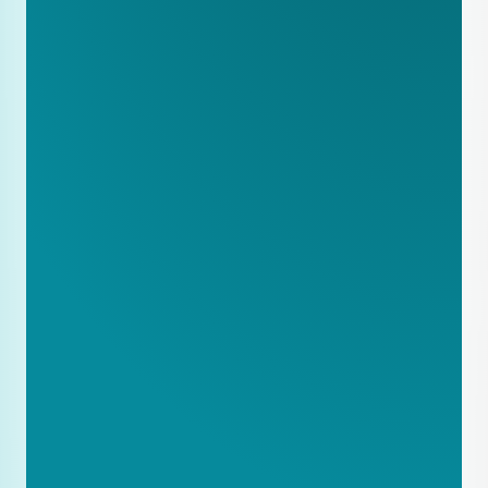
Breid producten uit met levertijden
Creëer een “Service-regio’s” pagina 
met geografische dekking
Maak downloadbare technische 
specificaties beschikbaar
Schrijf vergelijkingsartikelen: “Product 
A vs Product B vs C”
Publiceer één technisch document 
per maand
Optimaliseer productpagina’s met 
gedetailleerde specificaties