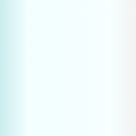
Is AIO relevant voor de B2B‐
industrie en machinebouwers?
Hoe snel zie ik resultaat van GEO-
inspanningen?
Moet ik stoppen met traditionele 
SEO voor AIO?