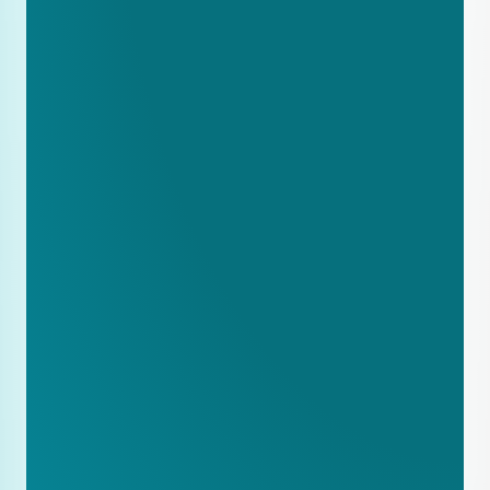
Voeg FAQ-secties toe aan je 
belangrijkste productpagina’s
Implementeer basis schema markup 
voor producten
Schrijf één diepgaande case study 
over een succesvol project