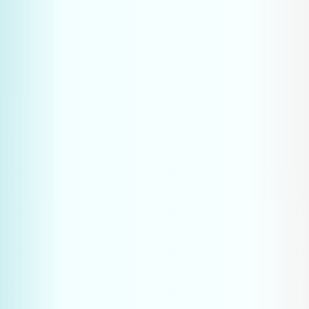
Inkopers stellen steeds vaker gerichte, technische 
vragen aan AI
AI-platforms geven directe antwoorden met 
bedrijfsaanbevelingen
Traditionele zoekresultaten krijgen 34% minder 
clicks door AI overviews
Het bedrijf dat wordt genoemd in het AI-antwoord, 
maakt de eerste – en vaak enige – indruk