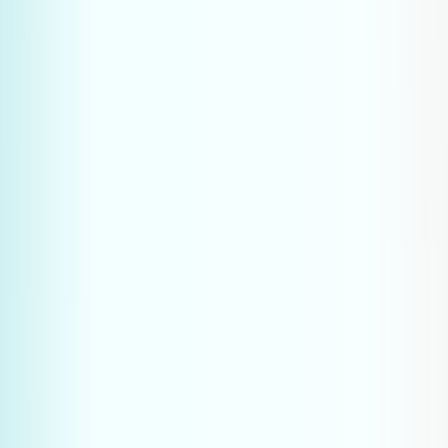
Analyseer veelgestelde vragen van 
klanten en prospects
Documenteer het volledige 
aankoopproces van je doelgroep
Identificeer de pijn die je oplost bij 
elke stap